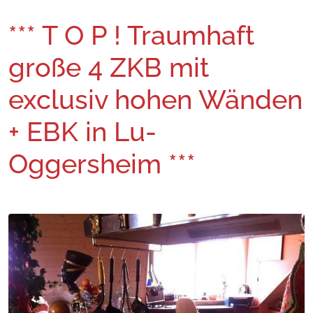
*** T O P ! Traumhaft
große 4 ZKB mit
exclusiv hohen Wänden
+ EBK in Lu-
Oggersheim ***