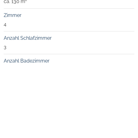
ca. 130 m²
Zimmer
4
Anzahl Schlafzimmer
3
Anzahl Badezimmer
2
Separates WC
1
Objektzustand
modernisiert in
2015